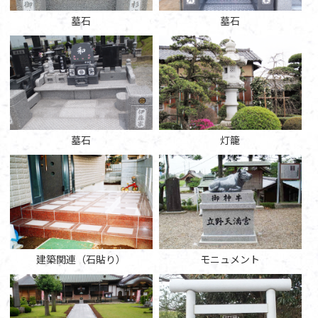
墓石
墓石
墓石
灯籠
建築関連（石貼り）
モニュメント