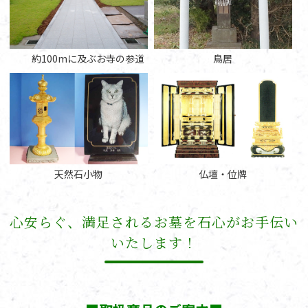
約100mに及ぶお寺の参道
鳥居
天然石小物
仏壇・位牌
心安らぐ、満足されるお墓を石心がお手伝い
いたします！