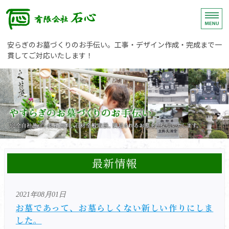
有限
埼玉県春日部市の石材店
安らぎのお墓づくりのお手伝い。工事・デザイン作成・完成まで一
貫してご対応いたします！
ホーム
施工の流れ
施工例
会社概要
最新情報
お問い合わせ
2021年08月01日
お墓であって、お墓らしくない新しい作りにしま
した。