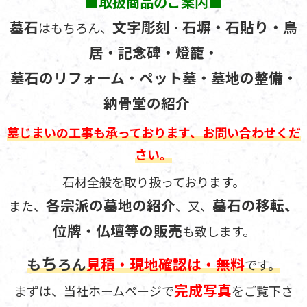
■取扱商品のご案内■
墓石
文字彫刻
石塀・石貼り・鳥
はもちろん、
・
居・記念碑・燈籠・
墓石のリフォーム・ペット墓・墓地の整備・
納骨堂の紹介
墓じまいの工事も承っております、
お問い合わせくだ
さい。
石材全般を取り扱っております。
各宗派の墓地の紹介
墓石の移転、
また、
、又、
位牌・仏壇等の販売
も致します。
ち
も
ろん
見積・現地確認は・無料
です。
完成写真
まずは、当社ホームページで
をご覧下さ