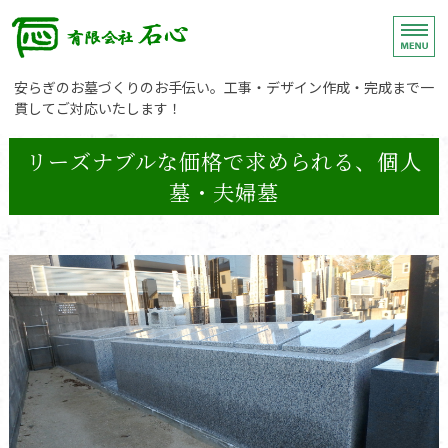
有限
埼玉県春日部市の石材店
安らぎのお墓づくりのお手伝い。工事・デザイン作成・完成まで一
貫してご対応いたします！
ホーム
リーズナブルな価格で求められる、個人
墓・夫婦墓
施工の流れ
施工例
会社概要
お問い合わせ