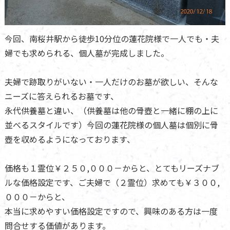
今回、南桜井駅から徒歩10分位の蓮花院様で一人でも・夫
婦でも求められる、個人墓が完成しました。
夫婦で跡取りがいない・一人だけのお墓が欲しい、そんな
ニーズに答えられるお墓です、
永代供養墓と違い、（供養墓は他の骨壺と一緒に棚の上に
並べるスタイルです）今回の蓮花院様の個人墓は個別に骨
壺を収めるようになっております、
価格も１霊位￥２５０,０００－からと、とてもリーズナブ
ルな価格設定です、ご夫婦で（２霊位）求めても￥３００,
０００－からと、
本当に求めやすい価格設定ですので、興味のある方は一度
問合せする価値があります。